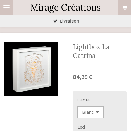
Mirage Créations
Passer
au
Livraison
contenu
principal
Lightbox La
Catrina
84,99 €
Cadre
Led