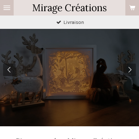
Mirage Créations
Passer
au
Livraison
contenu
principal