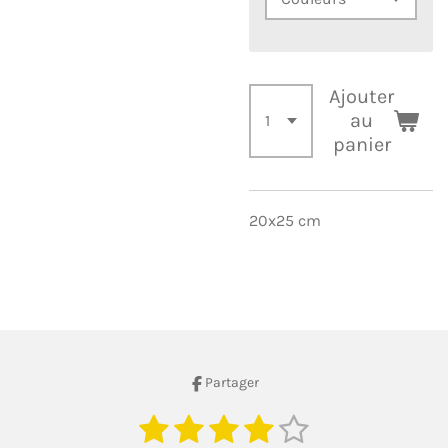
Ajouter
au
panier
20x25 cm
Partager
1
2
3
4
5
E
É
n
v